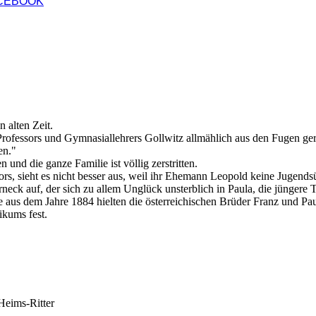
CEBOOK
n alten Zeit.
Professors und Gymnasiallehrers Gollwitz allmählich aus den Fugen gerä
en."
und die ganze Familie ist völlig zerstritten.
sors, sieht es nicht besser aus, weil ihr Ehemann Leopold keine Jugend
eck auf, der sich zu allem Unglück unsterblich in Paula, die jüngere T
e aus dem Jahre 1884 hielten die österreichischen Brüder Franz und P
kums fest.
Heims-Ritter