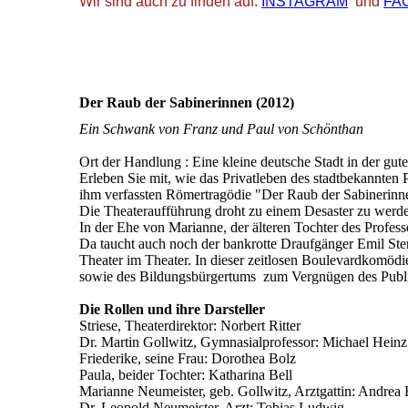
Wir sind auch zu finden auf:
INSTAGRAM
und
FA
Der Raub der Sabinerinnen (2012)
Ein Schwank von Franz und Paul von Schönthan
Ort der Handlung : Eine kleine deutsche Stadt in der gute
Erleben Sie mit, wie das Privatleben des stadtbekannten 
ihm verfassten Römertragödie "Der Raub der Sabinerinn
Die Theateraufführung droht zu einem Desaster zu werden 
In der Ehe von Marianne, der älteren Tochter des Profes
Da taucht auch noch der bankrotte Draufgänger Emil Stern
Theater im Theater. In dieser zeitlosen Boulevardkomödi
sowie des Bildungsbürgertums zum Vergnügen des Publi
Die Rollen und ihre Darsteller
Striese, Theaterdirektor: Norbert Ritter
Dr. Martin Gollwitz, Gymnasialprofessor: Michael Heinz
Friederike, seine Frau: Dorothea Bolz
Paula, beider Tochter: Katharina Bell
Marianne Neumeister, geb. Gollwitz, Arztgattin: Andrea 
Dr. Leopold Neumeister, Arzt: Tobias Ludwig